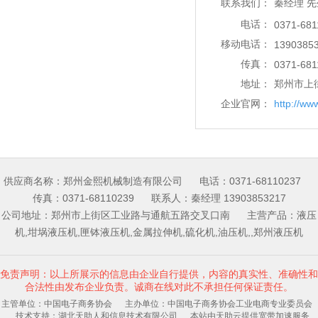
秦经理 
联系我们：
电话：
0371-681
移动电话：
1390385
传真：
0371-681
地址：
郑州市上街
企业官网：
http://ww
供应商名称：郑州金熙机械制造有限公司 电话：0371-68110237
传真：0371-68110239 联系人：秦经理 13903853217
公司地址：郑州市上街区工业路与通航五路交叉口南 主营产品：液压
机,坩埚液压机,匣钵液压机,金属拉伸机,硫化机,油压机,,郑州液压机
免责声明：以上所展示的信息由企业自行提供，内容的真实性、准确性和
合法性由发布企业负责。诚商在线对此不承担任何保证责任。
主管单位：中国电子商务协会 主办单位：中国电子商务协会工业电商专业委员会
技术支持：湖北天助人和信息技术有限公司 本站由天助云提供宽带加速服务